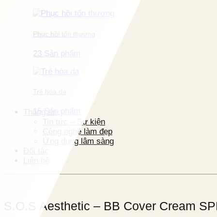
Phục hồi tổn thương
23 Sản phẩm
Trẻ hóa da
15 Sản phẩm
Thông tin
Tin tức – Sự kiện
Công nghệ làm đẹp
Ứng dụng lâm sàng
Đối tác
Liên hệ
S.O.S Aesthetic – BB Cover Cream S