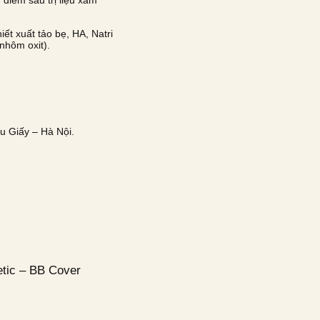
điểm sau trị liệu xâm
ết xuất tảo bẹ, HA, Natri
(nhôm oxit).
u Giấy – Hà Nội.
etic – BB Cover