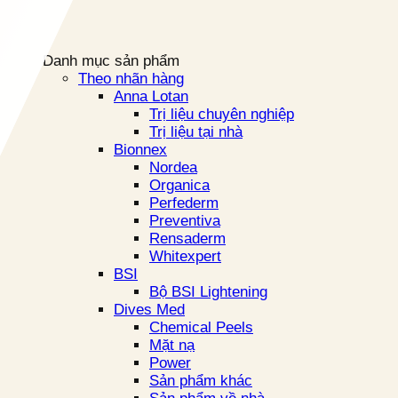
Danh mục sản phẩm
Theo nhãn hàng
Anna Lotan
Trị liệu chuyên nghiệp
Trị liệu tại nhà
Bionnex
Nordea
Organica
Perfederm
Preventiva
Rensaderm
Whitexpert
BSI
Bộ BSI Lightening
Dives Med
Chemical Peels
Mặt nạ
Power
Sản phẩm khác