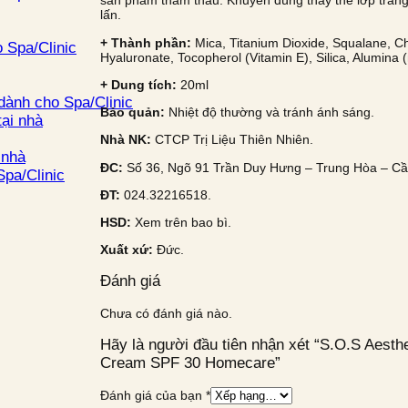
sản phẩm thẩm thấu. Khuyên dùng thay thế lớp trang 
lấn.
+ Thành phần:
Mica, Titanium Dioxide, Squalane, Chi
 Spa/Clinic
Hyaluronate, Tocopherol (Vitamin E), Silica, Alumina 
+ Dung tích:
20ml
dành cho Spa/Clinic
Bảo quản:
Nhiệt độ thường và tránh ánh sáng.
ại nhà
Nhà NK:
CTCP Trị Liệu Thiên Nhiên.
 nhà
ĐC:
Số 36, Ngõ 91 Trần Duy Hưng – Trung Hòa – Cầ
pa/Clinic
ĐT:
024.32216518.
HSD:
Xem trên bao bì.
Xuất xứ:
Đức.
Đánh giá
Chưa có đánh giá nào.
Hãy là người đầu tiên nhận xét “S.O.S Aesth
Cream SPF 30 Homecare”
Đánh giá của bạn
*