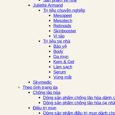
Sản phẩm về nhà
Juliette Armand
Trị liệu chuyên nghiệp
Mesopeel
Mesotech
Retinoids
Skinbooster
Vi tảo
Trị liệu tại nhà
Bảo vệ
Body
Da mụn
Kem & Gel
Làm sạch
Serum
Vùng mắt
Skymedic
Theo tình trạng da
Chống lão hóa
Dòng sản phẩm chống lão hóa dành c
Dòng sản phẩm chống lão hóa tại nh
Điều trị mụn
Dòng sản phẩm điều trị mụn dành cho