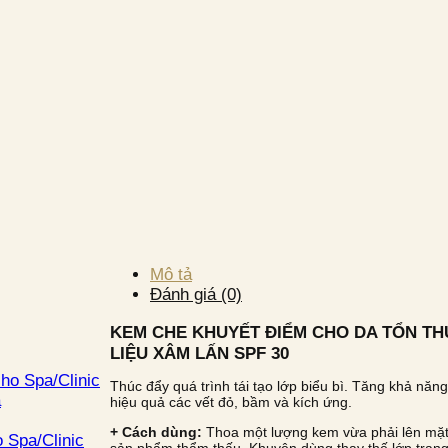
Mô tả
Đánh giá (0)
KEM CHE KHUYẾT ĐIỂM CHO DA TỔN TH
LIỆU XÂM LẤN SPF 30
ho Spa/Clinic
Thúc đẩy quá trình tái tạo lớp biểu bì. Tăng khả năng
à
hiệu quả các vết đỏ, bầm và kích ứng.
+ Cách dùng:
Thoa một lượng kem vừa phải lên mặ
 Spa/Clinic