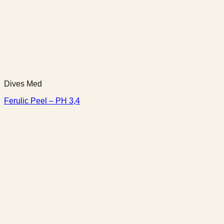
Dives Med
Ferulic Peel – PH 3,4