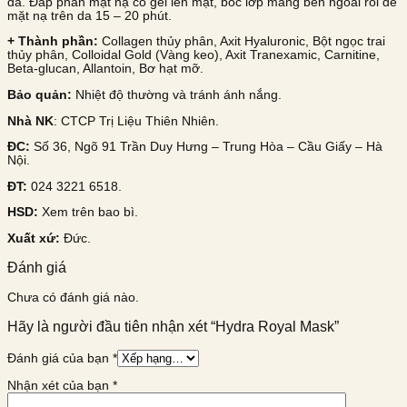
da. Đắp phần mặt nạ có gel lên mặt, bóc lớp màng bên ngoài rồi để
mặt nạ trên da 15 – 20 phút.
+ Thành phần:
Collagen thủy phân, Axit Hyaluronic, Bột ngọc trai
thủy phân, Colloidal Gold (Vàng keo), Axit Tranexamic, Carnitine,
Beta-glucan, Allantoin, Bơ hạt mỡ.
Bảo quản:
Nhiệt độ thường và tránh ánh nắng.
Nhà NK
: CTCP Trị Liệu Thiên Nhiên.
ĐC:
Số 36, Ngõ 91 Trần Duy Hưng – Trung Hòa – Cầu Giấy – Hà
Nội.
ĐT:
024 3221 6518.
HSD:
Xem trên bao bì.
Xuất xứ:
Đức.
Đánh giá
Chưa có đánh giá nào.
Hãy là người đầu tiên nhận xét “Hydra Royal Mask”
Đánh giá của bạn
*
Nhận xét của bạn
*