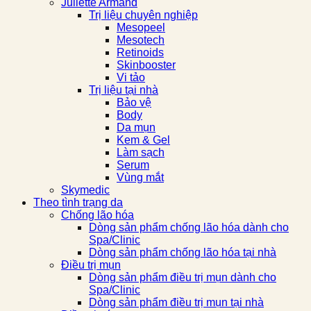
Juliette Armand
Trị liệu chuyên nghiệp
Mesopeel
Mesotech
Retinoids
Skinbooster
Vi tảo
Trị liệu tại nhà
Bảo vệ
Body
Da mụn
Kem & Gel
Làm sạch
Serum
Vùng mắt
Skymedic
Theo tình trạng da
Chống lão hóa
Dòng sản phẩm chống lão hóa dành cho
Spa/Clinic
Dòng sản phẩm chống lão hóa tại nhà
Điều trị mụn
Dòng sản phẩm điều trị mụn dành cho
Spa/Clinic
Dòng sản phẩm điều trị mụn tại nhà