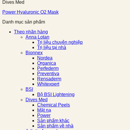
Dives Med
Power Hyaluronic O2 Mask
Danh mục sản phẩm
Theo nhãn hàng
Anna Lotan
Trị liệu chuyên nghiệp
Trị liệu tại nhà
Bionnex
Nordea
Organica
Perfederm
Preventiva
Rensaderm
Whitexpert
BSI
Bộ BSI Lightening
Dives Med
Chemical Peels
Mặt nạ
Power
Sản phẩm khác
Sản phẩm về nhà