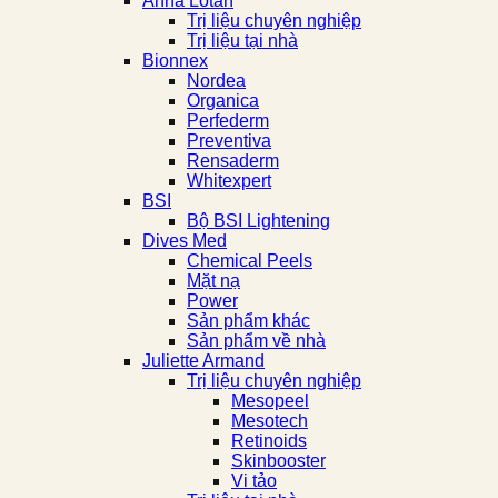
Anna Lotan
Trị liệu chuyên nghiệp
Trị liệu tại nhà
Bionnex
Nordea
Organica
Perfederm
Preventiva
Rensaderm
Whitexpert
BSI
Bộ BSI Lightening
Dives Med
Chemical Peels
Mặt nạ
Power
Sản phẩm khác
Sản phẩm về nhà
Juliette Armand
Trị liệu chuyên nghiệp
Mesopeel
Mesotech
Retinoids
Skinbooster
Vi tảo