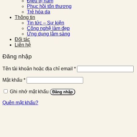
Điều trị nám
Phục hồi tổn thương
Trẻ hóa da
Thông tin
Tin tức – Sự kiện
Công nghệ làm đẹp
Ứng dụng lâm sàng
Đối tác
Liên hệ
Đăng nhập
Bắt
Tên tài khoản hoặc địa chỉ email
*
buộc
Bắt
Mật khẩu
*
buộc
Ghi nhớ mật khẩu
Đăng nhập
Quên mật khẩu?