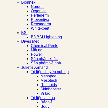
Bionnex
Nordea
Organica
Perfederm
Preventiva
Rensaderm
Whitexpert
BSI
Bộ BSI Lightening
Dives Med
Chemical Peels
Mặt nạ
Power
Sản phẩm khác
Sản phẩm về nhà
Juliette Armand
Trị liệu chuyên nghiệp
Mesopeel
Mesotech
Retinoids
Skinbooster
Vi tảo
Trị liệu tại nhà
Bảo vệ
Body