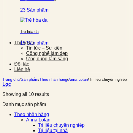
23 Sản phẩm
Trẻ hóa da
Thông tin
15 Sản phẩm
Tin tức – Sự kiện
Công nghệ làm đẹp
Ứng dụng lâm sàng
Đối tác
Liên hệ
Trang chủ
/
Sản phẩm
/
Theo nhãn hàng
/
Anna Lotan
/
Trị liệu chuyên nghiệp
Lọc
Showing all 10 results
Danh mục sản phẩm
Theo nhãn hàng
Anna Lotan
Trị liệu chuyên nghiệp
Trị liệu tại nhà