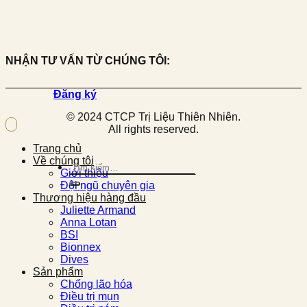
NHẬN TƯ VẤN TỪ CHÚNG TÔI:
Đăng ký
© 2024 CTCP Trị Liệu Thiên Nhiên.
All rights reserved.
Trang chủ
Về chúng tôi
Tìm
Giới thiệu
kiếm:
Đội ngũ chuyên gia
Thương hiệu hàng đầu
Juliette Armand
Anna Lotan
BSI
Bionnex
Dives
Sản phẩm
Chống lão hóa
Điều trị mụn