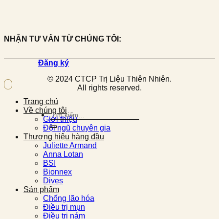
NHẬN TƯ VẤN TỪ CHÚNG TÔI:
Đăng ký
© 2024 CTCP Trị Liệu Thiên Nhiên.
All rights reserved.
Trang chủ
Về chúng tôi
Tìm
Giới thiệu
kiếm:
Đội ngũ chuyên gia
Thương hiệu hàng đầu
Juliette Armand
Anna Lotan
BSI
Bionnex
Dives
Sản phẩm
Chống lão hóa
Điều trị mụn
Điều trị nám