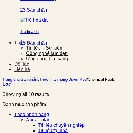
23 Sản phẩm
Trẻ hóa da
Thông tin
15 Sản phẩm
Tin tức – Sự kiện
Công nghệ làm đẹp
Ứng dụng lâm sàng
Đối tác
Liên hệ
Trang chủ
/
Sản phẩm
/
Theo nhãn hàng
/
Dives Med
/
Chemical Peels
Lọc
Showing all 10 results
Danh mục sản phẩm
Theo nhãn hàng
Anna Lotan
Trị liệu chuyên nghiệp
Trị liệu tại nhà