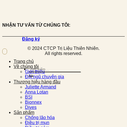
NHẬN TƯ VẤN TỪ CHÚNG TÔI:
Đăng ký
© 2024 CTCP Trị Liệu Thiên Nhiên.
All rights reserved.
Trang chủ
Về chúng tôi
Tìm
Giới thiệu
kiếm:
Đội ngũ chuyên gia
Thương hiệu hàng đầu
Juliette Armand
Anna Lotan
BSI
Bionnex
Dives
Sản phẩm
Chống lão hóa
Điều trị mụn