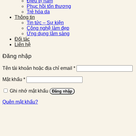
Điều trị nám
Phục hồi tổn thương
Trẻ hóa da
Thông tin
Tin tức – Sự kiện
Công nghệ làm đẹp
Ứng dụng lâm sàng
Đối tác
Liên hệ
Đăng nhập
Bắt
Tên tài khoản hoặc địa chỉ email
*
buộc
Bắt
Mật khẩu
*
buộc
Ghi nhớ mật khẩu
Đăng nhập
Quên mật khẩu?