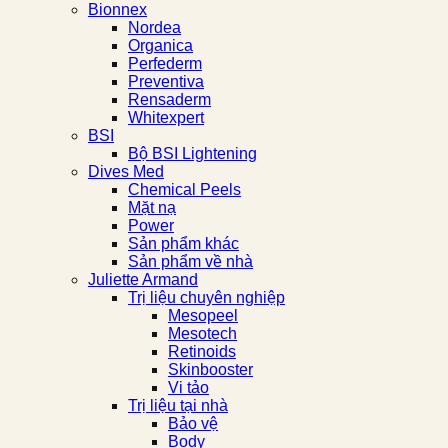
Bionnex
Nordea
Organica
Perfederm
Preventiva
Rensaderm
Whitexpert
BSI
Bộ BSI Lightening
Dives Med
Chemical Peels
Mặt nạ
Power
Sản phẩm khác
Sản phẩm về nhà
Juliette Armand
Trị liệu chuyên nghiệp
Mesopeel
Mesotech
Retinoids
Skinbooster
Vi tảo
Trị liệu tại nhà
Bảo vệ
Body