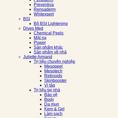
Preventiva
Rensaderm
Whitexpert
BSI
Bộ BSI Lightening
Dives Med
Chemical Peels
Mặt nạ
Power
Sản phẩm khác
Sản phẩm về nhà
Juliette Armand
Trị liệu chuyên nghiệp
Mesopeel
Mesotech
Retinoids
Skinbooster
Vi tảo
Trị liệu tại nhà
Bảo vệ
Body
Da mụn
Kem & Gel
Làm sạch