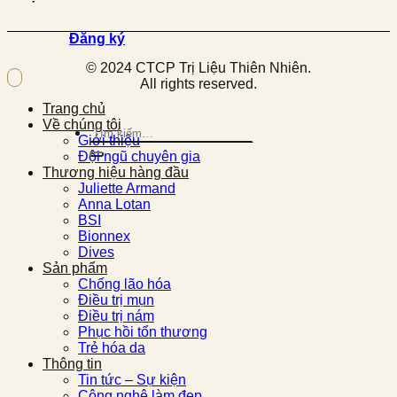
Đăng ký
© 2024 CTCP Trị Liệu Thiên Nhiên.
All rights reserved.
Trang chủ
Về chúng tôi
Tìm
Giới thiệu
kiếm:
Đội ngũ chuyên gia
Thương hiệu hàng đầu
Juliette Armand
Anna Lotan
BSI
Bionnex
Dives
Sản phẩm
Chống lão hóa
Điều trị mụn
Điều trị nám
Phục hồi tổn thương
Trẻ hóa da
Thông tin
Tin tức – Sự kiện
Công nghệ làm đẹp