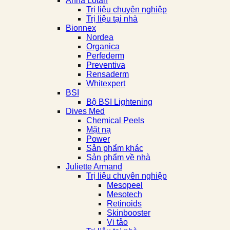
Anna Lotan
Trị liệu chuyên nghiệp
Trị liệu tại nhà
Bionnex
Nordea
Organica
Perfederm
Preventiva
Rensaderm
Whitexpert
BSI
Bộ BSI Lightening
Dives Med
Chemical Peels
Mặt nạ
Power
Sản phẩm khác
Sản phẩm về nhà
Juliette Armand
Trị liệu chuyên nghiệp
Mesopeel
Mesotech
Retinoids
Skinbooster
Vi tảo