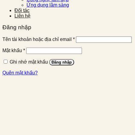
Ứng dụng lâm sàng
Đối tác
Liên hệ
Đăng nhập
Bắt
Tên tài khoản hoặc địa chỉ email
*
buộc
Bắt
Mật khẩu
*
buộc
Ghi nhớ mật khẩu
Đăng nhập
Quên mật khẩu?