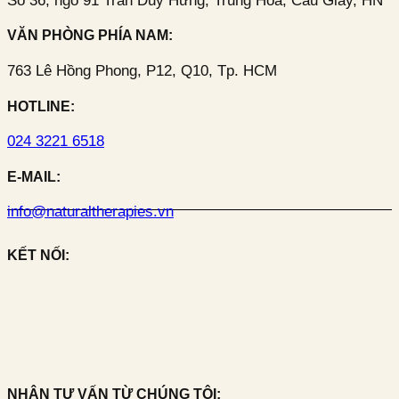
Số 36, ngõ 91 Trần Duy Hưng, Trung Hoà, Cầu Giấy, HN
VĂN PHÒNG PHÍA NAM:
763 Lê Hồng Phong, P12, Q10, Tp. HCM
HOTLINE:
024 3221 6518
E-MAIL:
info@naturaltherapies.vn
KẾT NỐI:
NHẬN TƯ VẤN TỪ CHÚNG TÔI: