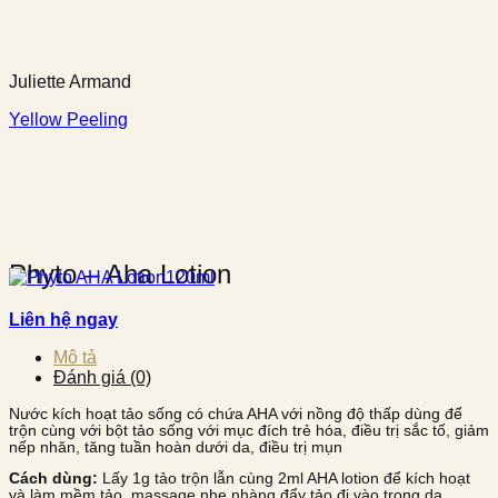
Juliette Armand
Yellow Peeling
Phyto – Aha Lotion
Liên hệ ngay
Mô tả
Đánh giá (0)
Nước kích hoạt tảo sống có chứa AHA với nồng độ thấp dùng để
trộn cùng với bột tảo sống với mục đích trẻ hóa, điều trị sắc tố, giảm
nếp nhăn, tăng tuần hoàn dưới da, điều trị mụn
Cách dùng:
Lấy 1g tảo trộn lẫn cùng 2ml AHA lotion để kích hoạt
và làm mềm tảo, massage nhẹ nhàng đẩy tảo đi vào trong da