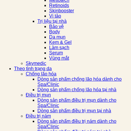
Mesotech
Retinoids
Skinbooster
Vi tảo
Trị liệu tại nhà
Bảo vệ
Body
Da mụn
Kem & Gel
Làm sạch
Serum
Vùng mắt
Skymedic
Theo tình trạng da
Chống lão hóa
Dòng sản phẩm chống lão hóa dành cho
Spa/Clinic
Dòng sản phẩm chống lão hóa tại nhà
Điều trị mụn
Dòng sản phẩm điều trị mụn dành cho
Spa/Clinic
Dòng sản phẩm điều trị mụn tại nhà
Điều trị nám
Dòng sản phẩm điều trị nám dành cho
Spa/Clinic