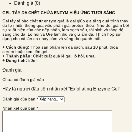
Đánh giá (0)
GEL TẨY DA CHẾT CHỨA ENZYM HIỆU ỨNG TƯƠI SÁNG
Gel tẩy tế bào chết từ enzym quả lê gai giúp gia tăng quá trình thay
da tự nhiên thông qua việc phân giải protein thừa. Nhờ đó, giảm bớt
sự xuất hiện của các nếp nhăn, làm sạch sâu, tái sinh và tăng độ
sáng cho da. Lô hội và Ure làm dịu và giữ ẩm da. Thích hợp sử
dụng cho cả làn da nhạy cảm và vùng da quanh mắt.
+ Cách dùng:
Thoa sản phẩm lên da sạch, sau 10 phút, thoa
serum hoặc kem lên gel.
+ Thành phần:
Chiết xuất quả lê gai, lô hội, urea.
+ Dung tích:
50ml.
Đánh giá
Chưa có đánh giá nào.
Hãy là người đầu tiên nhận xét “Exfoliating Enzyme Gel”
Đánh giá của bạn
*
Nhận xét của bạn
*