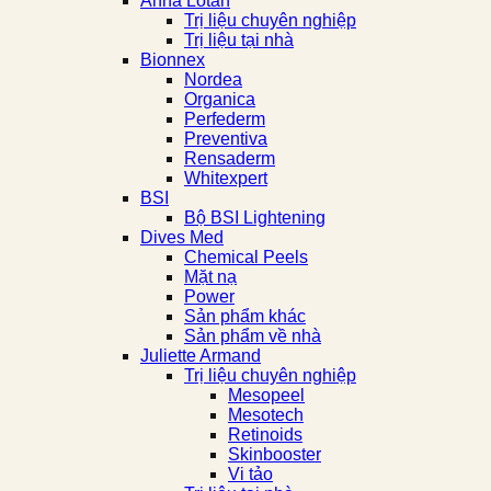
Anna Lotan
Trị liệu chuyên nghiệp
Trị liệu tại nhà
Bionnex
Nordea
Organica
Perfederm
Preventiva
Rensaderm
Whitexpert
BSI
Bộ BSI Lightening
Dives Med
Chemical Peels
Mặt nạ
Power
Sản phẩm khác
Sản phẩm về nhà
Juliette Armand
Trị liệu chuyên nghiệp
Mesopeel
Mesotech
Retinoids
Skinbooster
Vi tảo