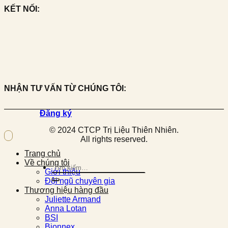
KẾT NỐI:
NHẬN TƯ VẤN TỪ CHÚNG TÔI:
Đăng ký
© 2024 CTCP Trị Liệu Thiên Nhiên.
All rights reserved.
Trang chủ
Về chúng tôi
Tìm
Giới thiệu
kiếm:
Đội ngũ chuyên gia
Thương hiệu hàng đầu
Juliette Armand
Anna Lotan
BSI
Bionnex