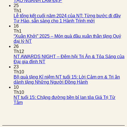
TẠO NGÀNH LÀM ĐẸP
25
Th1
Lễ tổng kết cuối năm 2024 của NT: Từng bước đi đầy
Tự Hào, sẵn sàng cho 1 Hành Trình mới
16
Th1
“Xuân Khởi” 2025 – Món quà đầu xuân thân tặng Quý
đại lý NT
26
Th12
NT AWARDS NIGHT – Đêm hội Tri Ân & Tỏa Sáng của
Đại gia đình NT
23
Th10
Bộ quà tặng Kỉ niệm NT tuổi 15: Lời Cảm ơn & Tri ân
dành tặng Những Người Đồng Hành
10
Th10
NT tuổi 15: Chặng đường bền bỉ lan tỏa Giá Trị Từ
Tâm