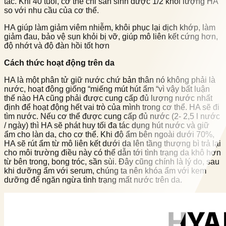
tác. Khi 40 tuổi, cơ thể chỉ sản sinh được 1/2 khối lượng HA
so với nhu cầu của cơ thể.
HA giúp làm giảm viêm nhiễm, khôi phục lại dịch khớp, làm
giảm đau, bảo vệ sụn khỏi bị vỡ, giúp mô liên kết cứng hơn,
độ nhớt và độ đàn hồi tốt hơn
Cách thức hoạt động trên da
HA là một phân tử giữ nước chứ bản thân nó không phải là
nước, hoạt động giống “miếng mút hút ẩm “vì vậy bất luận
thế nào HA cũng phải được cung cấp đủ lượng nước nhất
định để hoạt động hết vai trò của mình trong cơ thể. HA sẽ đi
tìm nước. Nếu cơ thể được cung cấp đủ nước (2- 2,5 l nước
/ ngày) thì HA sẽ phát huy tối đa tác dụng hút nước và giữ
ẩm cho làn da, cho cơ thể. Khi độ ẩm bên ngoài dưới 70%,
HA sẽ rút ẩm từ mô liên kết dưới da lên tầng thượng bì trả lại
cho môi trường điều này có thể dẫn tới tình trạng da khô hơn
từ bên trong, bong tróc, sần sùi. Đây cũng chính là lý do, sau
khi dưỡng ẩm với serum, chúng ta nên khóa ẩm với kem
dưỡng để ngăn ngừa tình trạng mất nước trên da.