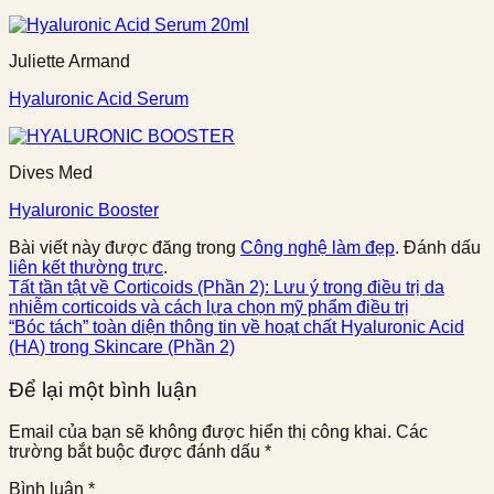
Juliette Armand
Hyaluronic Acid Serum
Dives Med
Hyaluronic Booster
Bài viết này được đăng trong
Công nghệ làm đẹp
. Đánh dấu
liên kết thường trực
.
Tất tần tật về Corticoids (Phần 2): Lưu ý trong điều trị da
nhiễm corticoids và cách lựa chọn mỹ phẩm điều trị
“Bóc tách” toàn diện thông tin về hoạt chất Hyaluronic Acid
(HA) trong Skincare (Phần 2)
Để lại một bình luận
Email của bạn sẽ không được hiển thị công khai.
Các
trường bắt buộc được đánh dấu
*
Bình luận
*