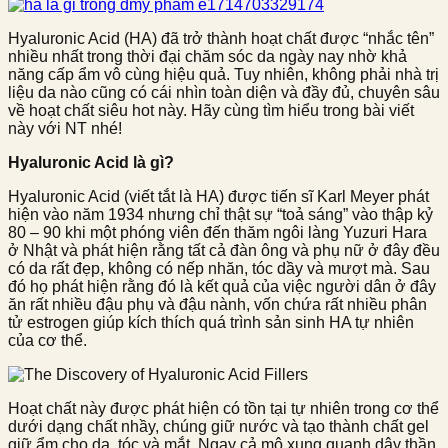
Hyaluronic Acid (HA) đã trở thành hoạt chất được “nhắc tên”
nhiều nhất trong thời đại chăm sóc da ngày nay nhờ khả
năng cấp ẩm vô cùng hiệu quả. Tuy nhiên, không phải nhà trị
liệu da nào cũng có cái nhìn toàn diện và đầy đủ, chuyên sâu
về hoạt chất siêu hot này. Hãy cùng tìm hiểu trong bài viết
này với NT nhé!
Hyaluronic Acid là gì?
Hyaluronic Acid (viết tắt là HA) được tiến sĩ Karl Meyer phát
hiện vào năm 1934 nhưng chỉ thật sự “toả sáng” vào thập kỷ
80 – 90 khi một phóng viên đến thăm ngôi làng Yuzuri Hara
ở Nhật và phát hiện rằng tất cả đàn ông và phụ nữ ở đây đều
có da rất đẹp, không có nếp nhăn, tóc dầy và mượt mà. Sau
đó họ phát hiện rằng đó là kết quả của việc người dân ở đây
ăn rất nhiều đậu phụ và đậu nành, vốn chứa rất nhiều phân
tử estrogen giúp kích thích quá trình sản sinh HA tự nhiên
của cơ thể.
Hoạt chất này được phát hiện có tồn tại tự nhiên trong cơ thể
dưới dạng chất nhầy, chúng giữ nước và tạo thành chất gel
giữ ẩm cho da, tóc và mắt. Ngay cả mô xung quanh dây thần