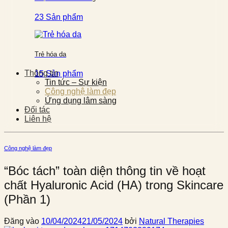
23 Sản phẩm
Trẻ hóa da
Thông tin
15 Sản phẩm
Tin tức – Sự kiện
Công nghệ làm đẹp
Ứng dụng lâm sàng
Đối tác
Liên hệ
Công nghệ làm đẹp
“Bóc tách” toàn diện thông tin về hoạt
chất Hyaluronic Acid (HA) trong Skincare
(Phần 1)
Đăng vào
10/04/2024
21/05/2024
bởi
Natural Therapies