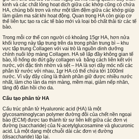
kinh và các chất lỏng hoạt dịch giữa các khớp cũng có chứa
HA, chúng bôi trơn và như một tấm đệm giữa các khớp giúp
làm giảm ma sát khi hoạt động. Quan trọng HA còn giúp cơ
thể liên tục tạo ra các tế bào mới và loại bỏ chất thải từ các tế
bào.
Trong mỗi cơ thể con người có khoảng 15gr HA, hơn nửa
khối lượng này tập trung trên da trong phần trung bì – khu
vực tập trung Collagen với vai trò là nguồn dinh dưỡng
chính nuôi lớp màng Collagen. HA sẽ lấp đầy không gian tế
bào, lỗ hổng do đứt gãy collagen và bằng cách liên kết với
nước, với đặc tính nhờn và sệt – HA là sợi dây móc nối các
phân tử nước với nhau, 1gr HA có thể chứa tới 1000ml
nước. Vì vậy đây cũng là thành phần giữ được nhiều nước
nhất, làm cho làn da mịn màng, mềm mại, giảm nếp nhăn,
tăng độ đàn hồi cho da.
Cấu tạo phân tử HA
Cấu trúc phân tử Hyaluronic acid
(HA) là một
glycosaminoglycan polymer đường đôi của chết nền ngoại
bào (ECM) được tạo thành từ sự liên kết giữa các đơn vị
đường (saccharide) của N-acetylglucosamine và glucuronic
acid. Là một dạng một chuỗi dài các đơn vị đường
(disaccharide) lặp lại.