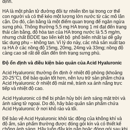
định.
HA là một phân tử đường đôi tự nhiên tồn tại trong cơ thể
con người và có thể kéo một lượng lớn nước từ các mô lân
cận. Do đó, cân bằng là một điểm quan trọng để ngăn ngừa
sưng phù. Thông thường 5.5 mg HA trong 1 ml đạt đến trạng
thái cân bằng, độ hòa tan của HA trong nước là 5.5 mg/m,
nhưng chất BDDE tạo liên kết bộ phổ biến nhất lại dễ gây
tác dụng phụ – không tan. Vì lý do này, các nhà sản xuất tạo
ra HA ở các nồng độ 15mg, 20mg, 24mg và 33mg; nồng độ
càng cao sẽ rất dễ dẫn đến tình trạng sưng phù.
Độ ổn định và điều kiện bảo quản của Acid Hyaluronic
Acid Hyaluronic thường ổn định ở nhiệt độ phòng (khoảng
20-25°C). Để bảo quản tốt hơn, nên lưu trữ sản phẩm chứa
Acid Hyaluronic ở nhiệt độ mát mẻ, tránh xa ánh nắng trực
tiếp và nhiệt độ cao.
Acid Hyaluronic có thể bị phân hủy bởi ánh sáng mặt trời và
ánh sáng tử ngoại. Do đó, hãy bảo quản sản phẩm chứa
Acid Hyaluronic ở nơi khô ráo và tối.
Để bảo vệ Acid Hyaluronic khỏi tác động của không khí và
độ ẩm, sản phẩm thường được đóng gói kín và có thiết kế
chống ánh sáng. Hãy luôn đậy kín nắp hoặc đóng gói sau khi