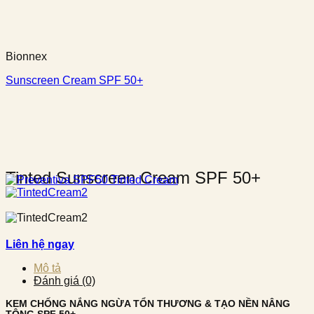
Bionnex
Sunscreen Cream SPF 50+
Tinted Sunscreen Cream SPF 50+
Liên hệ ngay
Mô tả
Đánh giá (0)
KEM CHỐNG NẮNG NGỪA TỔN THƯƠNG & TẠO NỀN NÂNG