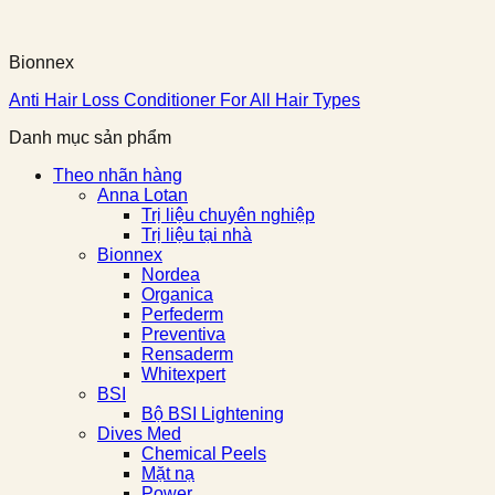
Bionnex
Anti Hair Loss Conditioner For All Hair Types
Danh mục sản phẩm
Theo nhãn hàng
Anna Lotan
Trị liệu chuyên nghiệp
Trị liệu tại nhà
Bionnex
Nordea
Organica
Perfederm
Preventiva
Rensaderm
Whitexpert
BSI
Bộ BSI Lightening
Dives Med
Chemical Peels
Mặt nạ
Power