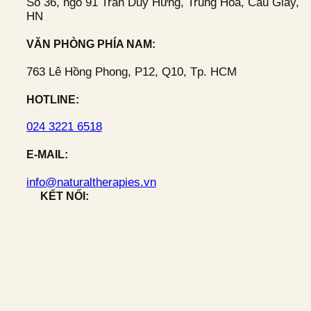
Số 36, ngõ 91 Trần Duy Hưng, Trung Hoà, Cầu Giấy,
HN
VĂN PHÒNG PHÍA NAM:
763 Lê Hồng Phong, P12, Q10, Tp. HCM
HOTLINE:
024 3221 6518
E-MAIL:
info@naturaltherapies.vn
KẾT NỐI: