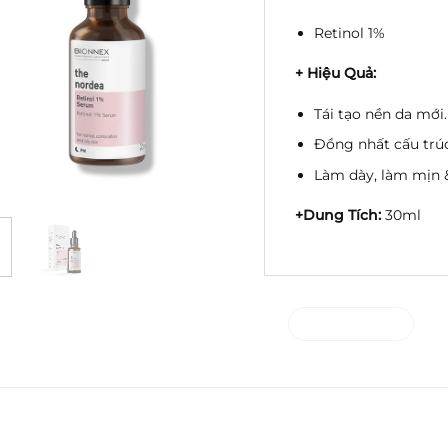
Retinol 1%
+ Hiệu Quả:
Tái tạo nền da mới.
Đồng nhất cấu trú
Làm dày, làm mịn &
+Dung Tích:
30ml
Liên hệ ngay