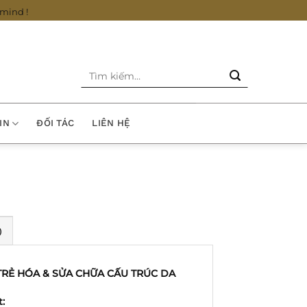
mind !
Tìm
kiếm:
IN
ĐỐI TÁC
LIÊN HỆ
)
 TRẺ HÓA & SỬA CHỮA CẤU TRÚC DA
: