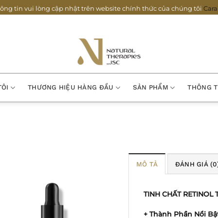
ông tin vui lòng cập nhật trên website chính thức của chúng tôi
Cara
TÔI
THƯƠNG HIỆU HÀNG ĐẦU
SẢN PHẨM
THÔNG T
MÔ TẢ
ĐÁNH GIÁ (0
TINH CHẤT RETINOL
+ Thành Phần Nổi Bật