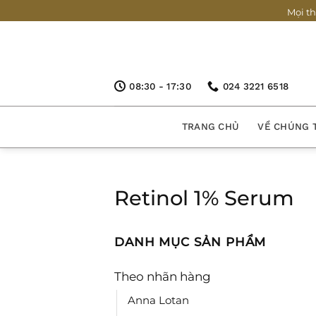
Bỏ
Mọi th
qua
nội
dung
08:30 - 17:30
024 3221 6518
TRANG CHỦ
VỀ CHÚNG 
Retinol 1% Serum
DANH MỤC SẢN PHẨM
Theo nhãn hàng
Anna Lotan