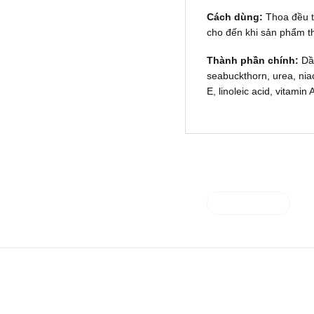
Cách dùng:
Thoa đều t
cho đến khi sản phẩm t
Thành phần chính:
Dầu
seabuckthorn, urea, nia
E, linoleic acid, vitamin
Liên hệ ngay