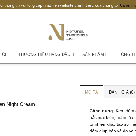
ọi thông tin vui lòng cập nhật trên website chính thức của chúng tôi
Caramind
TÔI
THƯƠNG HIỆU HÀNG ĐẦU
SẢN PHẨM
THÔNG TI
MÔ TẢ
ĐÁNH GIÁ (0)
Công dụng:
Kem đậm đặ
hắc mai biển, mầm lúa 
tự nhiên khác tạo sự m
đêm giúp bảo vệ da và