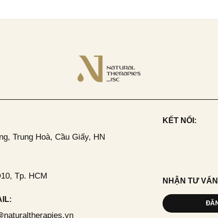
KẾT NỐI:
ng, Trung Hoà, Cầu Giấy, HN
Q10, Tp. HCM
NHẬN TƯ VẤN
IL:
ĐĂ
@naturaltherapies.vn