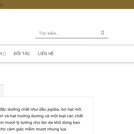
 !
Tìm
kiếm:
N
ĐỐI TÁC
LIÊN HỆ
c dưỡng chất như dầu jojoba, bơ hạt mỡ,
mì và hạt hướng dương và một loạt các chất
ềm mượt lý tưởng cho làn da khô dùng ban
 cho cảm giác mềm mượt nhung lụa.