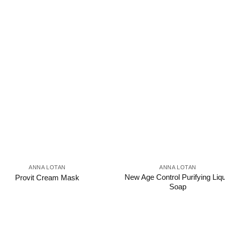
ANNA LOTAN
ANNA LOTAN
New Age Control Purifying Liqu
Provit Cream Mask
Soap