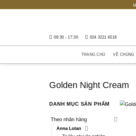
Bỏ
M
qua
nội
dung
08:30 - 17:30
024 3221 6518
TRANG CHỦ
VỀ CHÚNG 
Golden Night Cream
DANH MỤC SẢN PHẨM
Theo nhãn hàng
Anna Lotan