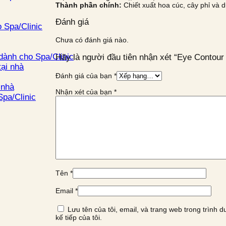
Thành phần chính:
Chiết xuất hoa cúc, cây phỉ và d
Đánh giá
 Spa/Clinic
Chưa có đánh giá nào.
dành cho Spa/Clinic
Hãy là người đầu tiên nhận xét “Eye Contour
ại nhà
Đánh giá của bạn
*
 nhà
Nhận xét của bạn
*
pa/Clinic
Tên
*
Email
*
Lưu tên của tôi, email, và trang web trong trình d
kế tiếp của tôi.