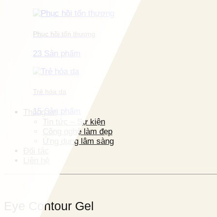
Phục hồi tổn thương
23 Sản phẩm
Trẻ hóa da
15 Sản phẩm
Thông tin
Tin tức – Sự kiện
Công nghệ làm đẹp
Ứng dụng lâm sàng
Đối tác
Liên hệ
Eye Contour Gel