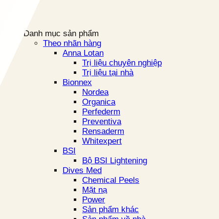
Danh mục sản phẩm
Theo nhãn hàng
Anna Lotan
Trị liệu chuyên nghiệp
Trị liệu tại nhà
Bionnex
Nordea
Organica
Perfederm
Preventiva
Rensaderm
Whitexpert
BSI
Bộ BSI Lightening
Dives Med
Chemical Peels
Mặt nạ
Power
Sản phẩm khác