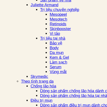
Sản phẩm về nhà
Juliette Armand
Trị liệu chuyên nghiệp
Mesopeel
Mesotech
Retinoids
Skinbooster
Vi tảo
Trị liệu tại nhà
Bảo vệ
Body
Da mụn
Kem & Gel
Làm sạch
Serum
Vùng mắt
Skymedic
Theo tình trạng da
Chống lão hóa
Dòng sản phẩm chống lão hóa dành c
Dòng sản phẩm chống lão hóa tại nh
Điều trị mụn
Dòng sản phẩm điều trị mụn dành cho