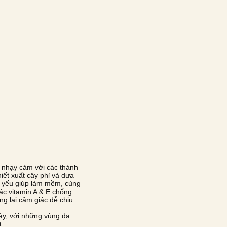
nhạy cảm với các thành
iết xuất cây phỉ và dưa
t yếu giúp làm mềm, củng
ác vitamin A & E chống
ng lại cảm giác dễ chịu
ày, với những vùng da
t.