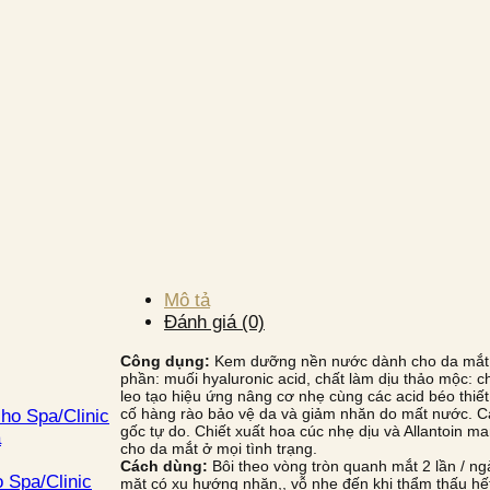
Mô tả
Đánh giá (0)
Công dụng:
Kem dưỡng nền nước dành cho da mắt 
phần: muối hyaluronic acid, chất làm dịu thảo mộc: ch
leo tạo hiệu ứng nâng cơ nhẹ cùng các acid béo thiế
cố hàng rào bảo vệ da và giảm nhăn do mất nước. C
ho Spa/Clinic
gốc tự do. Chiết xuất hoa cúc nhẹ dịu và Allantoin ma
à
cho da mắt ở mọi tình trạng.
Cách dùng:
Bôi theo vòng tròn quanh mắt 2 lần / ng
 Spa/Clinic
mặt có xu hướng nhăn,, vỗ nhẹ đến khi thẩm thấu hế