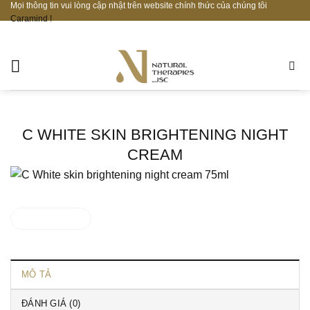
Mọi thông tin vui lòng cập nhật trên website chính thức của chúng tôi
Bỏ
Caramind !
qua
nội
dung
C WHITE SKIN BRIGHTENING NIGHT
CREAM
Liên hệ ngay
MÔ TẢ
ĐÁNH GIÁ (0)