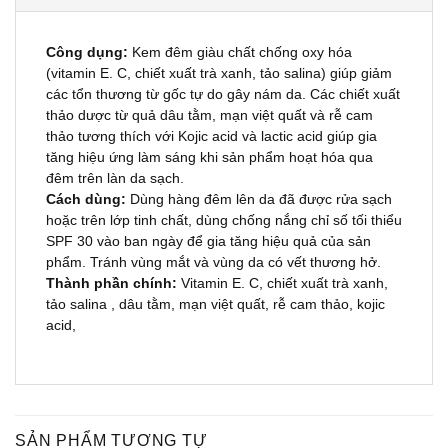
Công dụng:
Kem đêm giàu chất chống oxy hóa
(vitamin E. C, chiết xuất trà xanh, tảo salina) giúp giảm
các tổn thương từ gốc tự do gây nám da. Các chiết xuất
thảo dược từ quả dâu tằm, mạn việt quất và rễ cam
thảo tương thích với Kojic acid và lactic acid giúp gia
tăng hiệu ứng làm sáng khi sản phẩm hoạt hóa qua
đêm trên làn da sạch.
Cách dùng:
Dùng hàng đêm lên da đã được rửa sạch
hoặc trên lớp tinh chất, dùng chống nắng chỉ số tối thiểu
SPF 30 vào ban ngày để gia tăng hiệu quả của sản
phẩm. Tránh vùng mắt và vùng da có vết thương hở.
Thành phần chính:
Vitamin E. C, chiết xuất trà xanh,
tảo salina , dâu tằm, mạn việt quất, rễ cam thảo, kojic
acid,
SẢN PHẨM TƯƠNG TỰ