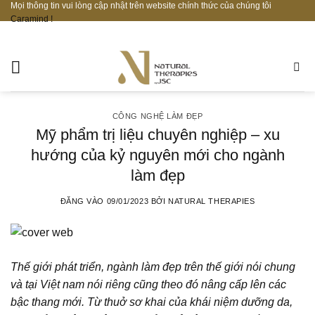
Mọi thông tin vui lòng cập nhật trên website chính thức của chúng tôi
Bỏ
Caramind !
qua
nội
dung
CÔNG NGHỆ LÀM ĐẸP
Mỹ phẩm trị liệu chuyên nghiệp – xu
hướng của kỷ nguyên mới cho ngành
làm đẹp
ĐĂNG VÀO
09/01/2023
BỞI
NATURAL THERAPIES
Thế giới phát triển, ngành làm đẹp trên thế giới nói chung
và tại Việt nam nói riêng cũng theo đó nâng cấp lên các
bậc thang mới. Từ thuở sơ khai của khái niệm dưỡng da,