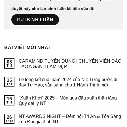
duyệt này cho lần bình luận kế tiếp của tôi.
BÀI VIẾT MỚI NHẤT
CARAMIND TUYỂN DỤNG | CHUYÊN VIÊN ĐÀO
05
Th5
TẠO NGÀNH LÀM ĐẸP
Lễ tổng kết cuối năm 2024 của NT: Từng bước đi
25
Th1
đầy Tự Hào, sẵn sàng cho 1 Hành Trình mới
“Xuân Khởi” 2025 – Món quà đầu xuân thân tặng
16
Th1
Quý đại lý NT
NT AWARDS NIGHT – Đêm hội Tri Ân & Tỏa Sáng
26
Th12
của Đại gia đình NT