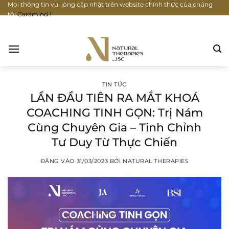
Mọi thông tin vui lòng cập nhật trên website chính thức của chúng
Bỏ
tôi
Caramind !
qua
nội
dung
TIN TỨC
LẦN ĐẦU TIÊN RA MẮT KHOÁ
COACHING TINH GỌN: Trị Nám
Cùng Chuyên Gia – Tinh Chỉnh
Tư Duy Từ Thực Chiến
ĐĂNG VÀO
31/03/2023
BỞI
NATURAL THERAPIES