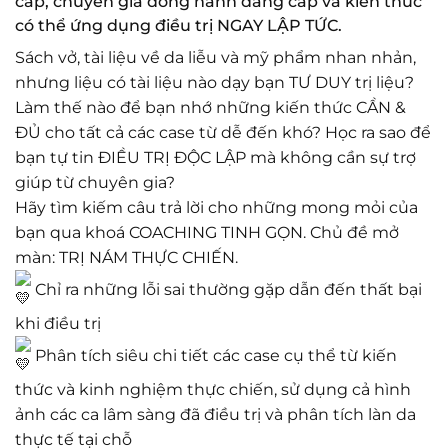
cấp, chuyên gia đồng hành đẳng cấp và kiến thức
có thể ứng dụng điều trị NGAY LẬP TỨC.
Sách vở, tài liệu về da liễu và mỹ phẩm nhan nhản,
nhưng liệu có tài liệu nào dạy bạn TƯ DUY trị liệu?
Làm thế nào để bạn nhớ những kiến thức CẦN &
ĐỦ cho tất cả các case từ dễ đến khó? Học ra sao để
bạn tự tin ĐIỀU TRỊ ĐỘC LẬP mà không cần sự trợ
giúp từ chuyên gia?
Hãy tìm kiếm câu trả lời cho những mong mỏi của
bạn qua khoá COACHING TINH GỌN. Chủ đề mở
màn: TRỊ NÁM THỰC CHIẾN.
Chỉ ra những lỗi sai thường gặp dẫn đến thất bại
khi điều trị
Phân tích siêu chi tiết các case cụ thể từ kiến
thức và kinh nghiệm thực chiến, sử dụng cả hình
ảnh các ca lâm sàng đã điều trị và phân tích làn da
thực tế tại chỗ