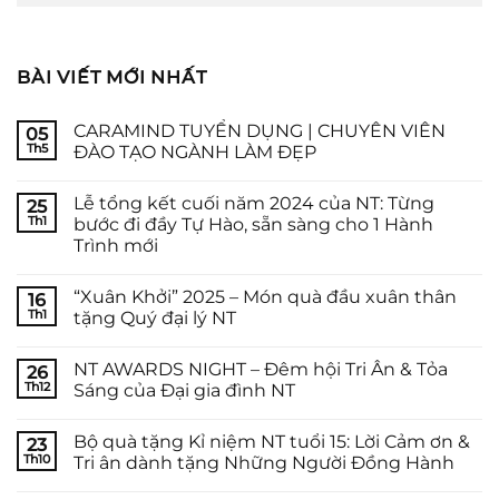
BÀI VIẾT MỚI NHẤT
CARAMIND TUYỂN DỤNG | CHUYÊN VIÊN
05
Th5
ĐÀO TẠO NGÀNH LÀM ĐẸP
Lễ tổng kết cuối năm 2024 của NT: Từng
25
Th1
bước đi đầy Tự Hào, sẵn sàng cho 1 Hành
Trình mới
“Xuân Khởi” 2025 – Món quà đầu xuân thân
16
Th1
tặng Quý đại lý NT
NT AWARDS NIGHT – Đêm hội Tri Ân & Tỏa
26
Th12
Sáng của Đại gia đình NT
Bộ quà tặng Kỉ niệm NT tuổi 15: Lời Cảm ơn &
23
Th10
Tri ân dành tặng Những Người Đồng Hành